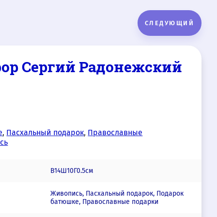
СЛЕДУЮЩИЙ
фор Сергий Радонежский
е
,
Пасхальный подарок
,
Православные
сь
В14Ш10Г0.5см
Живопись, Пасхальный подарок, Подарок
батюшке, Православные подарки