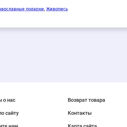
авославные подарки
,
Живопись
 о нас
Возврат товара
по сайту
Контакты
ите нам
Карта сайта