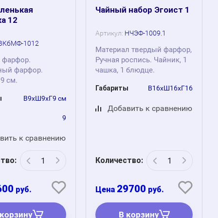
аленькая
Чайный набор Эгоист 1
а 12
Артикул:
НЧЭФ-1009.1
ВКбМФ-1012
Материал твердый фарфор,
 фарфор.
Ручная роспись. Чайник, 1
ный фарфор.
чашка, 1 блюдце.
 9 см.
Габариты
В16хШ16хГ16
ы
В9хШ9хГ9 см
Добавить к сравнению
9
вить к сравнению
тво:
Количество:
600
29700
руб.
руб.
 корзину
В корзину