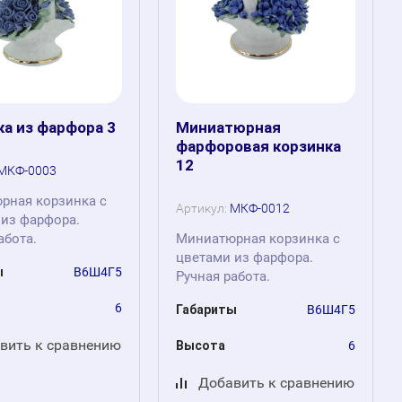
ка из фарфора 3
Миниатюрная
фарфоровая корзинка
12
МКФ-0003
рная корзинка с
Артикул:
МКФ-0012
 из фарфора.
абота.
Миниатюрная корзинка с
цветами из фарфора.
ы
В6Ш4Г5
Ручная работа.
6
Габариты
В6Ш4Г5
вить к сравнению
Высота
6
Добавить к сравнению