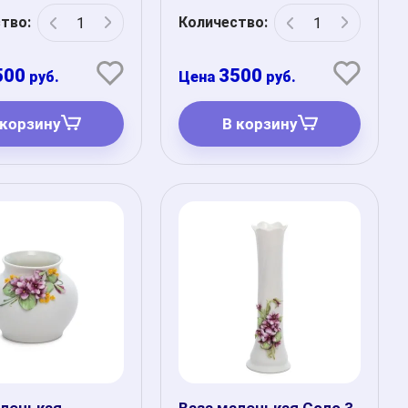
тво:
Количество:
500
3500
руб.
руб.
 корзину
В корзину
аленькая
Ваза маленькая Соло 3