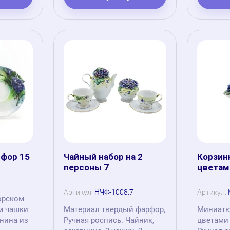
рфор 15
Чайный набор на 2
Корзин
персоны 7
цветам
Артикул:
НЧФ-1008.7
Артикул:
орском
м чашки
Материал твердый фарфор,
Миниатю
пнина из
Ручная роспись. Чайник,
цветами