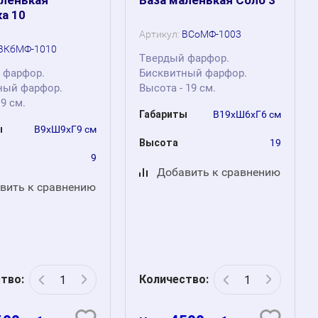
а 10
Артикул:
ВСоМФ-1003
ВКбМФ-1010
Твердый фарфор.
 фарфор.
Бисквитный фарфор.
ный фарфор.
Высота - 19 см.
 9 см.
Габариты
В19хШ6хГ6 см
ы
В9хШ9хГ9 см
Высота
19
9
Добавить к сравнению
вить к сравнению
тво:
Количество: