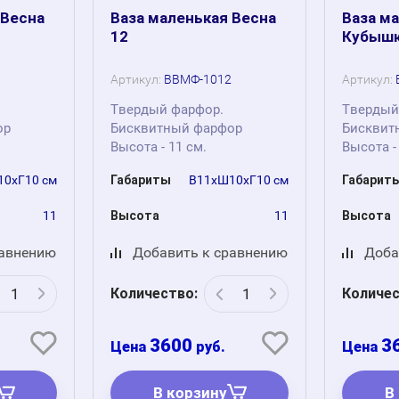
 Весна
Ваза маленькая Весна
Ваза м
12
Кубышк
Артикул:
ВВМФ-1012
Артикул:
Твердый фарфор.
Твердый
ор
Бисквитный фарфор
Бисквит
Высота - 11 см.
Высота -
0хГ10 см
Габариты
В11хШ10хГ10 см
Габарит
11
Высота
11
Высота
равнению
Добавить к сравнению
Доба
Количество:
Количес
3600
3
руб.
В корзину
В