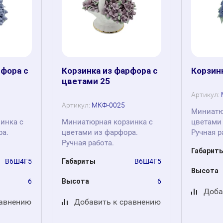
рфора с
Корзинка из фарфора с
Корзин
цветами 25
Артикул:
Артикул:
МКФ-0025
Миниатю
инка с
Миниатюрная корзинка с
цветами
ра.
цветами из фарфора.
Ручная р
Ручная работа.
Габарит
В6Ш4Г5
Габариты
В6Ш4Г5
Высота
6
Высота
6
Доба
равнению
Добавить к сравнению