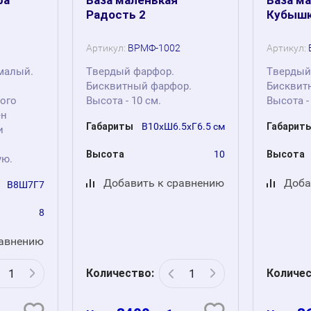
Радость 2
Кубышк
Артикул:
ВРМФ-1002
Артикул:
малый.
Твердый фарфор.
Твердый
Бисквитный фарфор.
Бисквит
ого
Высота - 10 см.
Высота -
ен
Габариты
В10хШ6.5хГ6.5 см
Габарит
и
Высота
10
Высота
ую.
Добавить к сравнению
Доба
В8Ш7Г7
8
равнению
Количество:
Количес