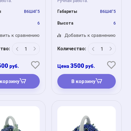
абота.
Ручная работа.
ы
В6Ш4Г5
Габариты
В6Ш4Г5
6
Высота
6
вить к сравнению
Добавить к сравнению
тво:
Количество:
500
3500
руб.
руб.
 корзину
В корзину