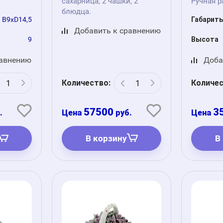
сахарница, 2 чашки, 2
Ручная р
блюдца.
В9хD14,5
Габарит
Добавить к сравнению
9
Высота
равнению
Доба
Количество:
Количес
57500
3
.
руб.
В корзину
В